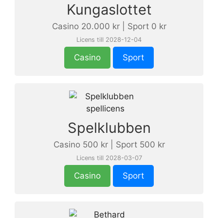
Kungaslottet
Casino 20.000 kr | Sport 0 kr
Licens till 2028-12-04
Casino
Sport
Spelklubben
Casino 500 kr | Sport 500 kr
Licens till 2028-03-07
Casino
Sport