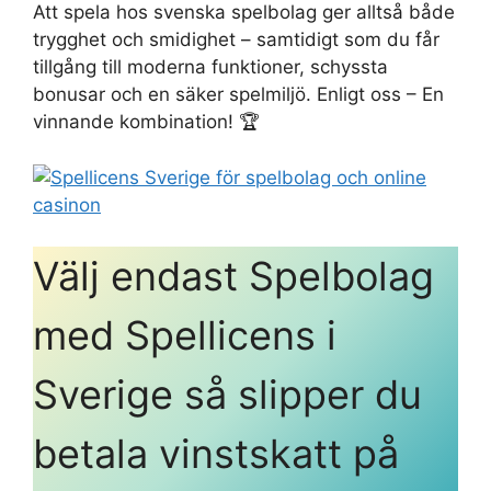
Att spela hos svenska spelbolag ger alltså både
trygghet och smidighet – samtidigt som du får
tillgång till moderna funktioner, schyssta
bonusar och en säker spelmiljö. Enligt oss – En
vinnande kombination! 🏆
Välj endast Spelbolag
med Spellicens i
Sverige så slipper du
betala vinstskatt på