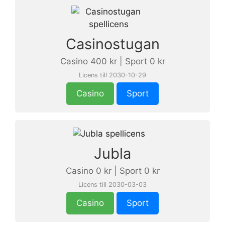
Casinostugan
Casino 400 kr | Sport 0 kr
Licens till 2030-10-29
Casino
Sport
Jubla
Casino 0 kr | Sport 0 kr
Licens till 2030-03-03
Casino
Sport