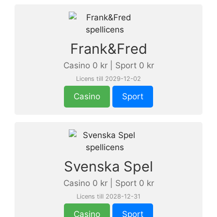
Frank&Fred
Casino 0 kr | Sport 0 kr
Licens till 2029-12-02
Casino
Sport
Svenska Spel
Casino 0 kr | Sport 0 kr
Licens till 2028-12-31
Casino
Sport