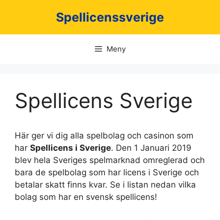
Hoppa
Spellicenssverige
till
innehåll
Meny
Spellicens Sverige
Här ger vi dig alla spelbolag och casinon som
har
Spellicens i Sverige
. Den 1 Januari 2019
blev hela Sveriges spelmarknad omreglerad och
bara de spelbolag som har licens i Sverige och
betalar skatt finns kvar. Se i listan nedan vilka
bolag som har en svensk spellicens!