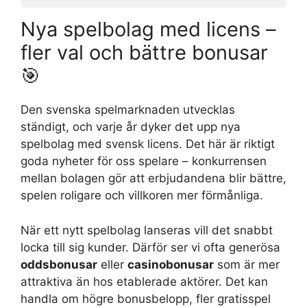
Nya spelbolag med licens –
fler val och bättre bonusar
🎯
Den svenska spelmarknaden utvecklas
ständigt, och varje år dyker det upp nya
spelbolag med svensk licens. Det här är riktigt
goda nyheter för oss spelare – konkurrensen
mellan bolagen gör att erbjudandena blir bättre,
spelen roligare och villkoren mer förmånliga.
När ett nytt spelbolag lanseras vill det snabbt
locka till sig kunder. Därför ser vi ofta generösa
oddsbonusar
eller
casinobonusar
som är mer
attraktiva än hos etablerade aktörer. Det kan
handla om högre bonusbelopp, fler gratisspel