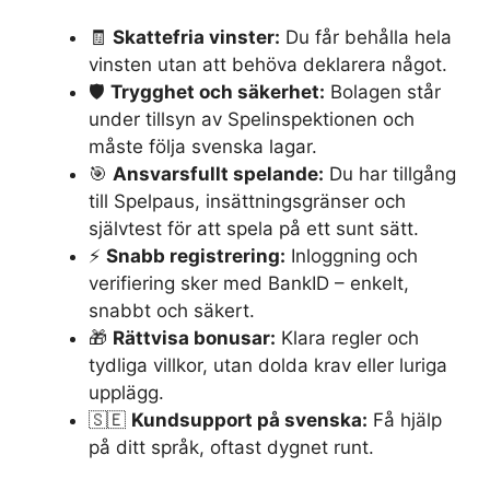
🧾
Skattefria vinster:
Du får behålla hela
vinsten utan att behöva deklarera något.
🛡️
Trygghet och säkerhet:
Bolagen står
under tillsyn av Spelinspektionen och
måste följa svenska lagar.
🎯
Ansvarsfullt spelande:
Du har tillgång
till Spelpaus, insättningsgränser och
självtest för att spela på ett sunt sätt.
⚡
Snabb registrering:
Inloggning och
verifiering sker med BankID – enkelt,
snabbt och säkert.
🎁
Rättvisa bonusar:
Klara regler och
tydliga villkor, utan dolda krav eller luriga
upplägg.
🇸🇪
Kundsupport på svenska:
Få hjälp
på ditt språk, oftast dygnet runt.