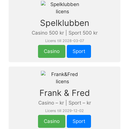
Spelklubben
Casino 500 kr | Sport 500 kr
Licens till 2028-03-07
Casino
Sport
Frank & Fred
Casino – kr | Sport – kr
Licens till 2029-12-02
Casino
Sport