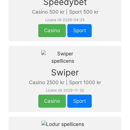
Speedybet
Casino 500 kr | Sport 500 kr
Licens till 2026-04-25
Casino
Sport
Swiper
Casino 2500 kr | Sport 1000 kr
Licens till 2029-11-30
Casino
Sport