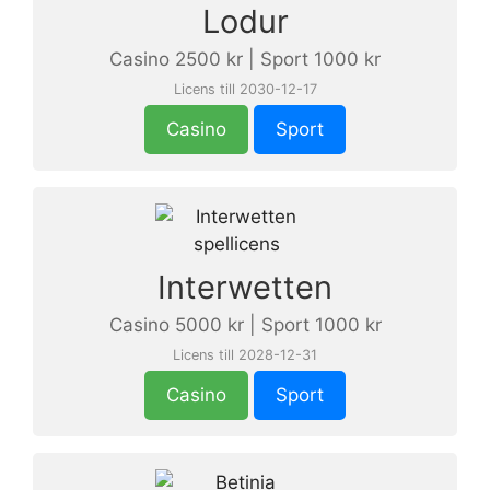
Lodur
Casino 2500 kr | Sport 1000 kr
Licens till 2030-12-17
Casino
Sport
Interwetten
Casino 5000 kr | Sport 1000 kr
Licens till 2028-12-31
Casino
Sport