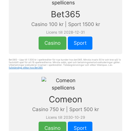
Bet365
Casino 100 kr | Sport 1500 kr
Licens till 2028-12-31
Casino
Sport
Bet365 – Upp till 1.500 kr i spelkrediter för nya kunder hos bet365. Minsta insats 50 kr och krav på 1x
fastställt spel för att få spelkrediterna. Minsta odds, spel och betalningsmetod exkluderingar gäller.
Utbetalningar exkluderar insatser i spelkrediter. Tidsbegränsningar och villkor tillämpas. Läs
fullständiga villkor hos Bet365
Comeon
Casino 750 kr | Sport 500 kr
Licens till 2030-10-29
Casino
Sport