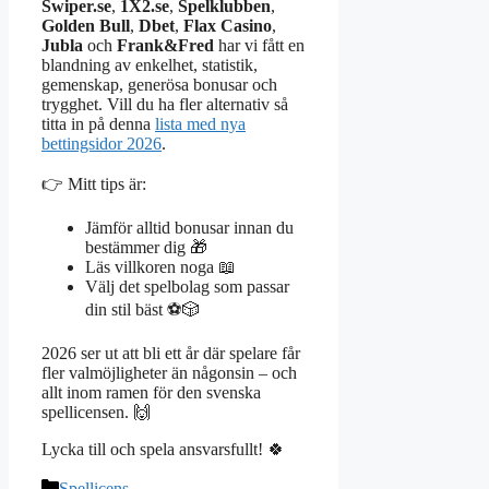
Swiper.se
,
1X2.se
,
Spelklubben
,
Golden Bull
,
Dbet
,
Flax Casino
,
Jubla
och
Frank&Fred
har vi fått en
blandning av enkelhet, statistik,
gemenskap, generösa bonusar och
trygghet. Vill du ha fler alternativ så
titta in på denna
lista med nya
bettingsidor 2026
.
👉 Mitt tips är:
Jämför alltid bonusar innan du
bestämmer dig 🎁
Läs villkoren noga 📖
Välj det spelbolag som passar
din stil bäst ⚽🎲
2026 ser ut att bli ett år där spelare får
fler valmöjligheter än någonsin – och
allt inom ramen för den svenska
spellicensen. 🙌
Lycka till och spela ansvarsfullt! 🍀
Kategorier
Spellicens