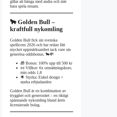
gillar att hänga med andra och inte
bara spela ensam.
🐂 Golden Bull –
kraftfull nykomling
Golden Bull fick sin svenska
spellicens 2026 och har redan fått
mycket uppmärksamhet tack vare sin
generösa oddsbonus. 🐂💸
🎁 Bonus: 100% upp till 500 kr
📜 Villkor: 6x omsättningskrav,
min odds 1,8
🌟 Styrka: Enkel design +
starka erbjudanden
Golden Bull är en kombination av
trygghet och generositet – en riktigt
spännande nykomling bland årets
licensierade bolag.