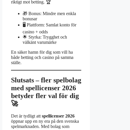
riktigt mot betting. 🏆
🎁 Bonus: Mindre men enkla
bonusar
🖥️ Plattform: Samlat konto för
casino + odds
🌟 Styrka: Trygghet och
välkänt varumärke
En säker hamn för dig som vill ha
både betting och casino på samma
ställe.
Slutsats – fler spelbolag
med spellicenser 2026
betyder fler val för dig
🚀
Det är tydligt att
spellicenser 2026
öppnar upp en ny era på den svenska
spelmarknaden. Med bolag som